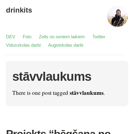
drinkits
DEV
Foto
Zelts no seniem laikiem
Twitter
Vidusskolas darbi
Augstskolas darbi
stāvvlaukums
stāvvlaukums
There is one post tagged
.
Projekts “bēgšana no