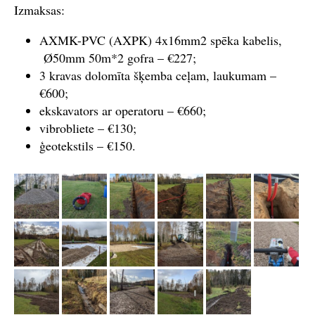
Izmaksas:
AXMK-PVC (AXPK) 4x16mm2 spēka kabelis,
Ø50mm 50m*2 gofra – €227;
3 kravas dolomīta šķemba ceļam, laukumam –
€600;
ekskavators ar operatoru – €660;
vibrobliete – €130;
ģeotekstils – €150.