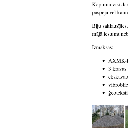
Kopumā visi darb
paspēja vēl kaim
Biju saklausījies
mājā iestumt ne
Izmaksas:
AXMK-PV
3 kravas
ekskavat
vibrobli
ģeoteksti