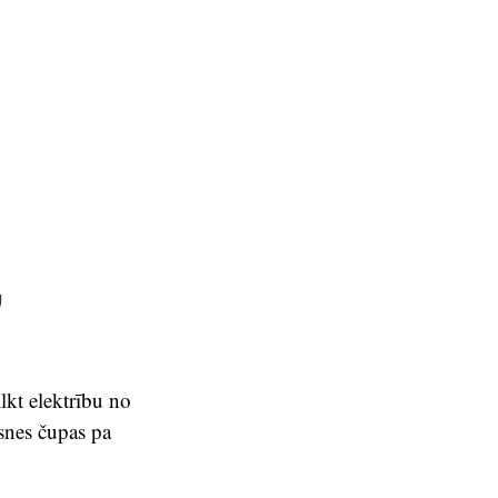
,
lkt elektrību no
gsnes čupas pa