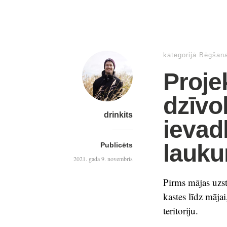
kategorijā
Bēgšana
Proje
dzīvo
drinkits
ievad
lauk
Publicēts
2021. gada 9. novembris
Pirms mājas uzst
kastes līdz mājai
teritoriju.