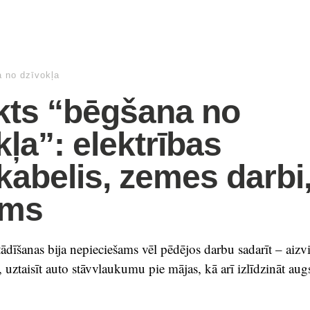
 no dzīvokļa
kts “bēgšana no
kļa”: elektrības
kabelis, zemes darbi
ums
ādīšanas bija nepieciešams vēl pēdējos darbu sadarīt – aizvi
, uztaisīt auto stāvvlaukumu pie mājas, kā arī izlīdzināt au