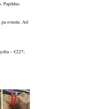
s. Papildus
ā pa sviestu. Arī
fra – €227;