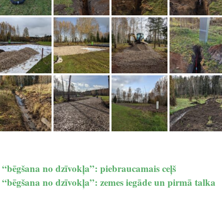
 “bēgšana no dzīvokļa”: piebraucamais ceļš
 “bēgšana no dzīvokļa”: zemes iegāde un pirmā talka