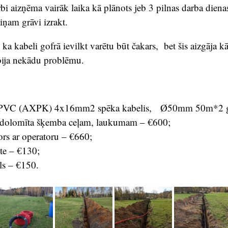
i aizņēma vairāk laika kā plānots jeb 3 pilnas darba diena
iņam grāvi izrakt.
, ka kabeli gofrā ievilkt varētu būt čakars, bet šis aizgāja k
bija nekādu problēmu.
C (AXPK) 4x16mm2 spēka kabelis, Ø50mm 50m*2 go
 dolomīta šķemba ceļam, laukumam – €600;
ors ar operatoru – €660;
ete – €130;
ls – €150.