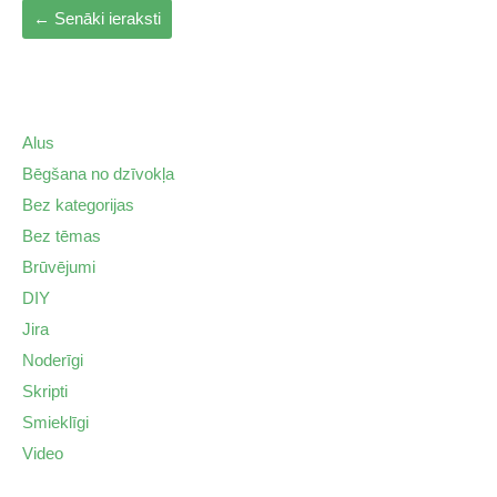
←
Senāki ieraksti
Alus
Bēgšana no dzīvokļa
Bez kategorijas
Bez tēmas
Brūvējumi
DIY
Jira
Noderīgi
Skripti
Smieklīgi
Video