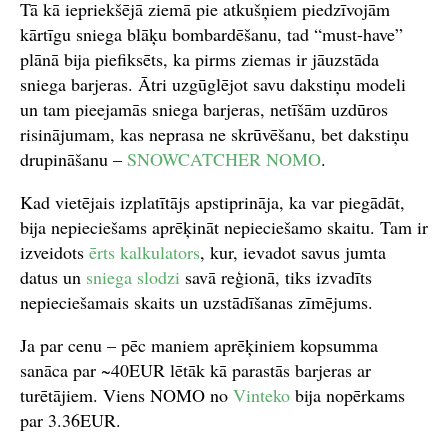
Tā kā iepriekšējā ziemā pie atkušņiem piedzīvojām
kārtīgu sniega blāķu bombardēšanu, tad “must-have”
plānā bija piefiksēts, ka pirms ziemas ir jāuzstāda
sniega barjeras. Ātri uzgūglējot savu dakstiņu modeli
un tam pieejamās sniega barjeras, netīšām uzdūros
risinājumam, kas neprasa ne skrūvēšanu, bet dakstiņu
drupināšanu –
SNOWCATCHER NOMO
.
Kad vietējais izplatītājs apstiprināja, ka var piegādāt,
bija nepieciešams aprēķināt nepieciešamo skaitu. Tam ir
izveidots
ērts kalkulators
, kur, ievadot savus jumta
datus un
sniega slodzi
savā reģionā, tiks izvadīts
nepieciešamais skaits un uzstādīšanas zīmējums.
Ja par cenu – pēc maniem aprēķiniem kopsumma
sanāca par ~40EUR lētāk kā parastās barjeras ar
turētājiem. Viens NOMO no
Vinteko
bija nopērkams
par 3.36EUR.