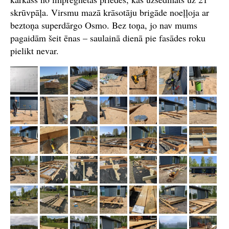
skrūvpāļa. Virsmu mazā krāsotāju brigāde noeļļoja ar
beztoņa superdārgo Osmo. Bez toņa, jo nav mums
pagaidām šeit ēnas – saulainā dienā pie fasādes roku
pielikt nevar.