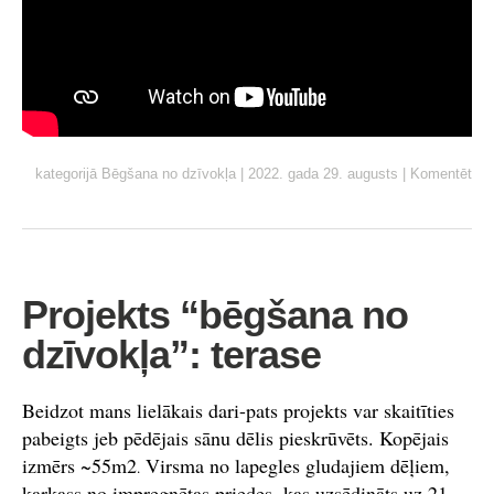
kategorijā
Bēgšana no dzīvokļa
|
2022. gada 29. augusts
|
Komentēt
Projekts “bēgšana no
dzīvokļa”: terase
Beidzot mans lielākais dari-pats projekts var skaitīties
pabeigts jeb pēdējais sānu dēlis pieskrūvēts. Kopējais
izmērs ~55m2
Virsma no lapegles gludajiem dēļiem,
.
karkass no impregnētas priedes, kas uzsēdināts uz 21