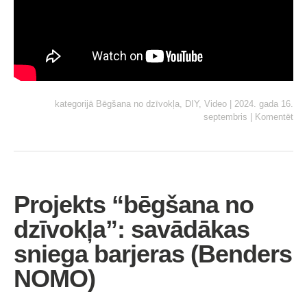
kategorijā
Bēgšana no dzīvokļa
,
DIY
,
Video
|
2024. gada 16.
septembris
|
Komentēt
Projekts “bēgšana no
dzīvokļa”: savādākas
sniega barjeras (Benders
NOMO)