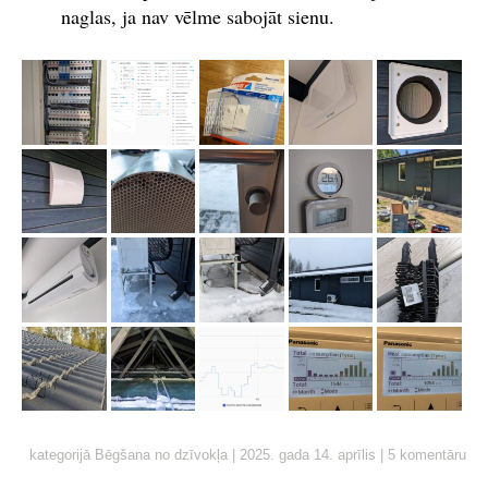
naglas, ja nav vēlme sabojāt sienu.
kategorijā
Bēgšana no dzīvokļa
|
2025. gada 14. aprīlis
|
5 komentāru