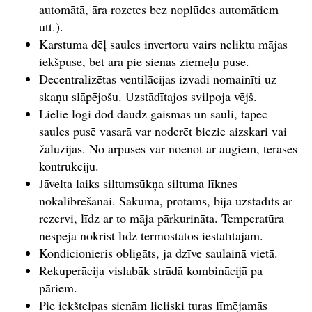
automātā, āra rozetes bez noplūdes automātiem
utt.).
Karstuma dēļ saules invertoru vairs neliktu mājas
iekšpusē, bet ārā pie sienas ziemeļu pusē.
Decentralizētas ventilācijas izvadi nomainīti uz
skaņu slāpējošu. Uzstādītajos svilpoja vējš.
Lielie logi dod daudz gaismas un sauli, tāpēc
saules pusē vasarā var noderēt biezie aizskari vai
žalūzijas. No ārpuses var noēnot ar augiem, terases
kontrukciju.
Jāvelta laiks siltumsūkņa siltuma līknes
nokalibrēšanai. Sākumā, protams, bija uzstādīts ar
rezervi, līdz ar to māja pārkurināta. Temperatūra
nespēja nokrist līdz termostatos iestatītajam.
Kondicionieris obligāts, ja dzīve saulainā vietā.
Rekuperācija vislabāk strādā kombinācijā pa
pāriem.
Pie iekštelpas sienām lieliski turas līmējamās