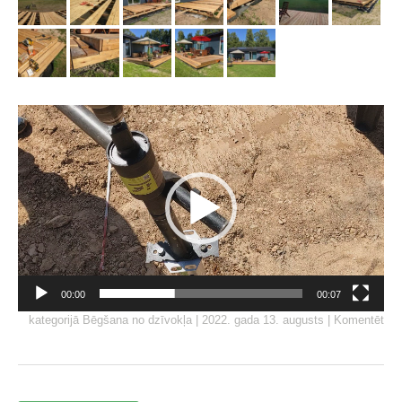
Video
atskaņotājs
00:00
00:07
kategorijā
Bēgšana no dzīvokļa
|
2022. gada 13. augusts
|
Komentēt