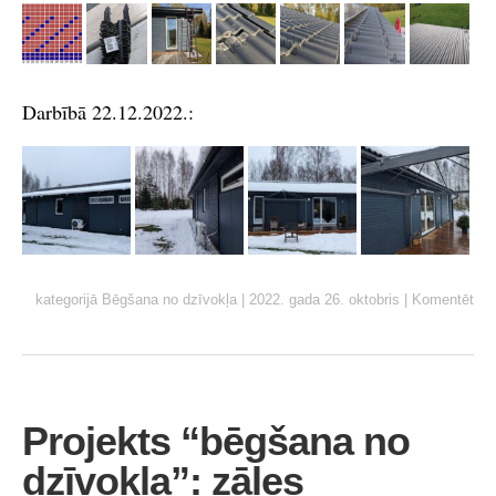
Darbībā 22.12.2022.:
kategorijā
Bēgšana no dzīvokļa
|
2022. gada 26. oktobris
|
Komentēt
Projekts “bēgšana no
dzīvokļa”: zāles