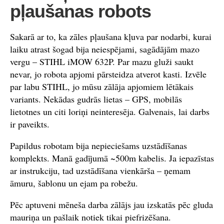
pļaušanas robots
Sakarā ar to, ka zāles pļaušana kļuva par nodarbi, kurai
laiku atrast šogad bija neiespējami, sagādājām mazo
vergu – STIHL iMOW 632P. Par mazu gluži saukt
nevar, jo robota apjomi pārsteidza atverot kasti. Izvēle
par labu STIHL, jo mūsu zālāja apjomiem lētākais
variants. Nekādas gudrās lietas – GPS, mobilās
lietotnes un citi loriņi neinteresēja. Galvenais, lai darbs
ir paveikts.
Papildus robotam bija nepieciešams uzstādīšanas
komplekts. Manā gadījumā ~500m kabelis. Ja iepazīstas
ar instrukciju, tad uzstādīšana vienkārša – ņemam
āmuru, šablonu un ejam pa robežu.
Pēc aptuveni mēneša darba zālājs jau izskatās pēc gluda
mauriņa un pašlaik notiek tikai piefrizēšana.