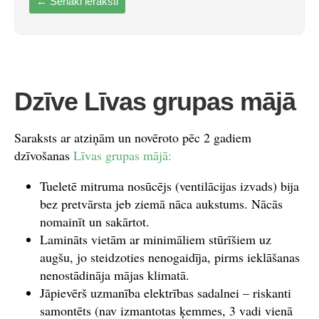
←
Senāki ieraksti
Dzīve Līvas grupas mājā
Saraksts ar atziņām un novēroto pēc 2 gadiem
dzīvošanas
Līvas grupas mājā:
Tueletē mitruma nosūcējs (ventilācijas izvads) bija
bez pretvārsta jeb ziemā nāca aukstums. Nācās
nomainīt un sakārtot.
Lamināts vietām ar minimāliem stūrīšiem uz
augšu, jo steidzoties nenogaidīja, pirms ieklāšanas
nenostādināja mājas klimatā.
Jāpievērš uzmanība elektrības sadalnei – riskanti
samontēts (nav izmantotas ķemmes, 3 vadi vienā