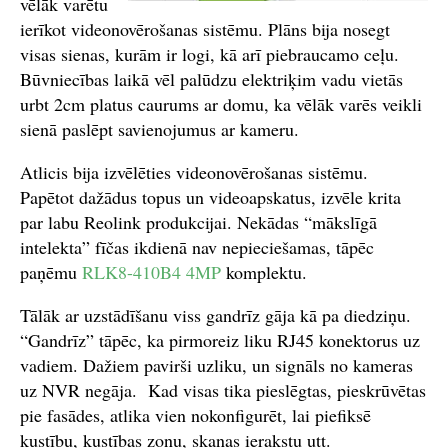
vēlāk varētu
ierīkot videonovērošanas sistēmu. Plāns bija nosegt
visas sienas, kurām ir logi, kā arī piebraucamo ceļu.
Būvniecības laikā vēl palūdzu elektriķim vadu vietās
urbt 2cm platus caurums ar domu, ka vēlāk varēs veikli
sienā paslēpt savienojumus ar kameru.
Atlicis bija izvēlēties videonovērošanas sistēmu.
Papētot dažādus topus un videoapskatus, izvēle krita
par labu Reolink produkcijai. Nekādas “mākslīgā
intelekta” fīčas ikdienā nav nepieciešamas, tāpēc
paņēmu
RLK8-410B4 4MP
komplektu.
Tālāk ar uzstādīšanu viss gandrīz gāja kā pa diedziņu.
“Gandrīz” tāpēc, ka pirmoreiz liku RJ45 konektorus uz
vadiem. Dažiem pavirši uzliku, un signāls no kameras
uz NVR negāja. Kad visas tika pieslēgtas, pieskrūvētas
pie fasādes, atlika vien nokonfigurēt, lai piefiksē
kustību, kustības zonu, skaņas ierakstu utt.