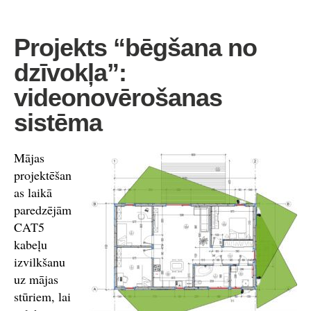
Projekts “bēgšana no
dzīvokļa”:
videonovērošanas
sistēma
Mājas
projektēšan
as laikā
paredzējām
CAT5
kabeļu
izvilkšanu
uz mājas
stūriem, lai