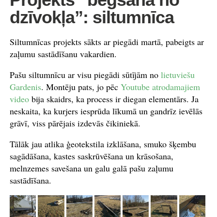
dzīvokļa”: siltumnīca
Siltumnīcas projekts sākts ar piegādi martā, pabeigts ar
zaļumu sastādīšanu vakardien.
Pašu siltumnīcu ar visu piegādi sūtījām no
lietuviešu
Gardenis
. Montēju pats, jo pēc
Youtube atrodamajiem
video
bija skaidrs, ka process ir diegan elementārs. Ja
neskaita, ka kurjers iesprūda līkumā un gandrīz ievēlās
grāvī, viss pārējais izdevās čikiniekā.
Tālāk jau atlika ģeotekstila izklāšana, smuko šķembu
sagādāšana, kastes saskrūvēšana un krāsošana,
melnzemes savešana un galu galā pašu zaļumu
sastādīšana.