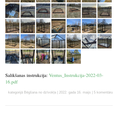
Salikšanas instrukcija:
Ventus_Instrukcija-2022-03-
16.pdf
kategorijā
Bēgšana no dzīvokļa
|
2022. gada 16. maijs
|
5 komentāru