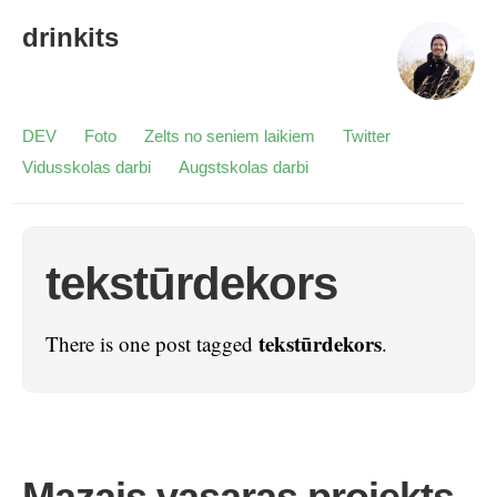
drinkits
DEV
Foto
Zelts no seniem laikiem
Twitter
Vidusskolas darbi
Augstskolas darbi
tekstūrdekors
tekstūrdekors
There is one post tagged
.
Mazais vasaras projekts