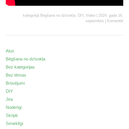
kategorijā
Bēgšana no dzīvokļa
,
DIY
,
Video
|
2024. gada 16.
septembris
|
Komentēt
Alus
Bēgšana no dzīvokļa
Bez kategorijas
Bez tēmas
Brūvējumi
DIY
Jira
Noderīgi
Skripti
Smieklīgi