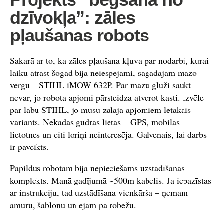
dzīvokļa”: zāles
pļaušanas robots
Sakarā ar to, ka zāles pļaušana kļuva par nodarbi, kurai
laiku atrast šogad bija neiespējami, sagādājām mazo
vergu – STIHL iMOW 632P. Par mazu gluži saukt
nevar, jo robota apjomi pārsteidza atverot kasti. Izvēle
par labu STIHL, jo mūsu zālāja apjomiem lētākais
variants. Nekādas gudrās lietas – GPS, mobilās
lietotnes un citi loriņi neinteresēja. Galvenais, lai darbs
ir paveikts.
Papildus robotam bija nepieciešams uzstādīšanas
komplekts. Manā gadījumā ~500m kabelis. Ja iepazīstas
ar instrukciju, tad uzstādīšana vienkārša – ņemam
āmuru, šablonu un ejam pa robežu.