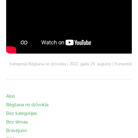
kategorijā
Bēgšana no dzīvokļa
|
2022. gada 29. augusts
|
Komentēt
Alus
Bēgšana no dzīvokļa
Bez kategorijas
Bez tēmas
Brūvējumi