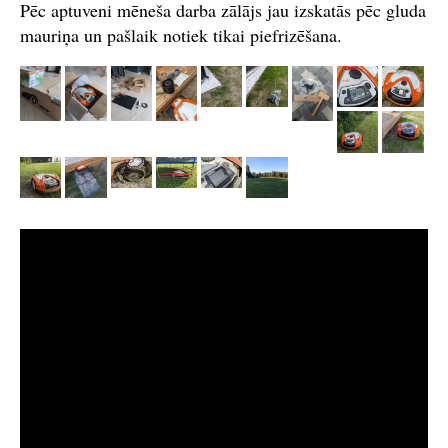
Pēc aptuveni mēneša darba zālājs jau izskatās pēc gluda
mauriņa un pašlaik notiek tikai piefrizēšana.