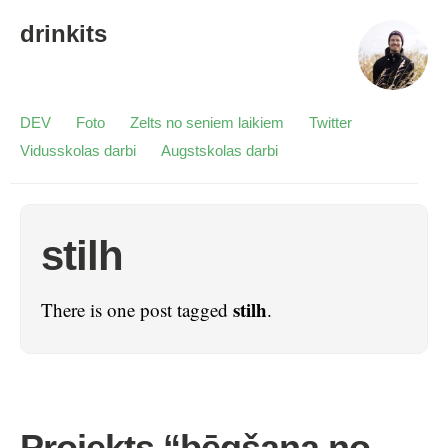
drinkits
DEV
Foto
Zelts no seniem laikiem
Twitter
Vidusskolas darbi
Augstskolas darbi
stilh
stilh
There is one post tagged
.
Projekts “bēgšana no