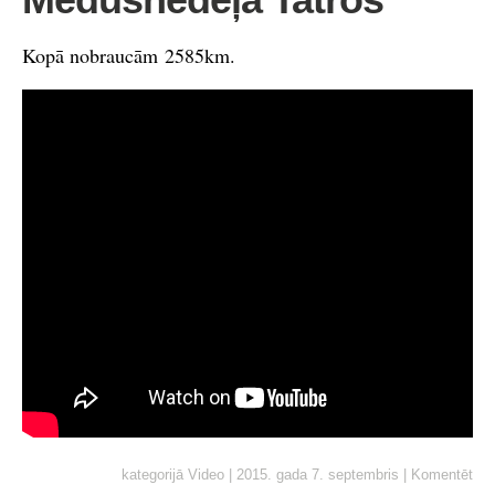
Kopā nobraucām 2585km.
kategorijā
Video
|
2015. gada 7. septembris
|
Komentēt