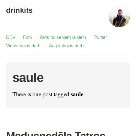
drinkits
DEV
Foto
Zelts no seniem laikiem
Twitter
Vidusskolas darbi
Augstskolas darbi
saule
saule
There is one post tagged
.
Medusnedēļa Tatros