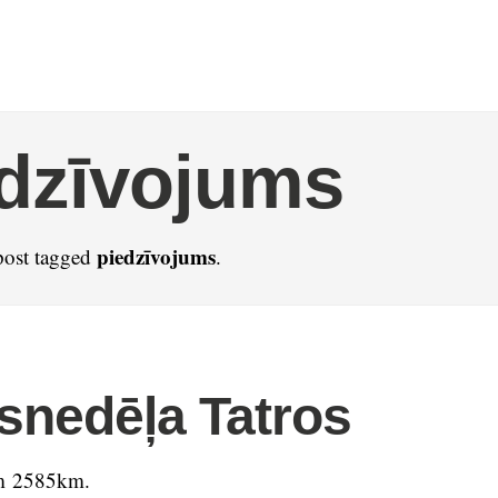
dzīvojums
piedzīvojums
post tagged
.
nedēļa Tatros
m 2585km.