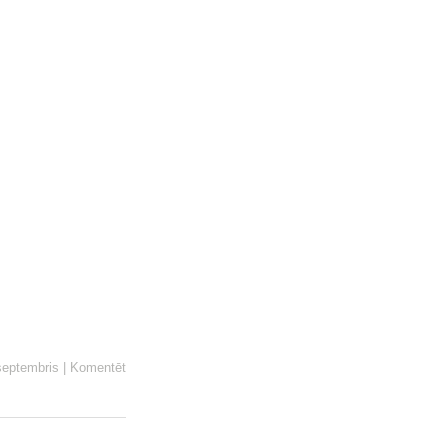
septembris
|
Komentēt