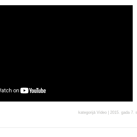
kategorijā
Video
|
2015. gada 7. 