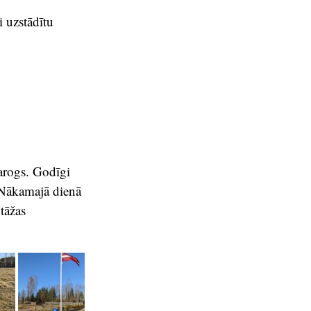
i uzstādītu
karogs. Godīgi
. Nākamajā dienā
tāžas