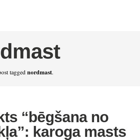
rdmast
nordmast
post tagged
.
kts “bēgšana no
kļa”: karoga masts