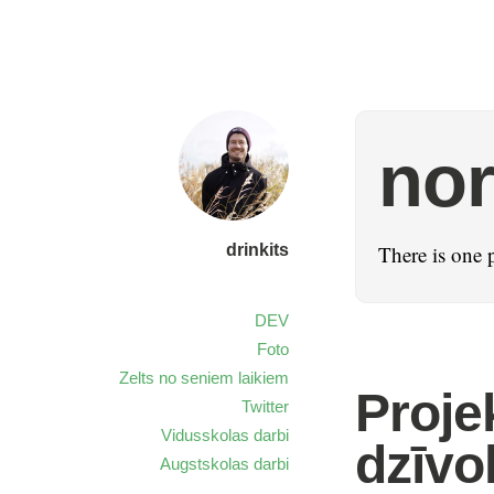
no
drinkits
There is one 
DEV
Foto
Zelts no seniem laikiem
Proje
Twitter
Vidusskolas darbi
dzīvo
Augstskolas darbi