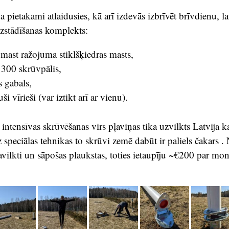
 pietakami atlaidusies, kā arī izdevās izbrīvēt brīvdienu, la
zstādīšanas komplekts:
ast ražojuma stiklšķiedras masts,
00 skrūvpālis,
s gabals,
ši vīrieši (var iztikt arī ar vienu).
 intensīvas skrūvēšanas virs pļaviņas tika uzvilkts Latvija 
ez speciālas tehnikas to skrūvi zemē dabūt ir paliels čakars 
vilkti un sāpošas plaukstas, toties ietaupīju ~€200 par mon