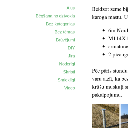
Beidzot zeme bija
Alus
karoga mastu. U
Bēgšana no dzīvokļa
Bez kategorijas
6m Nordm
Bez tēmas
M114X13
Brūvējumi
armatūra
DIY
2 pieaugu
Jira
Noderīgi
Pēc pāris stundu
Skripti
varu atzīt, ka b
Smieklīgi
krūšu muskuļi sa
Video
pakalpojumu.