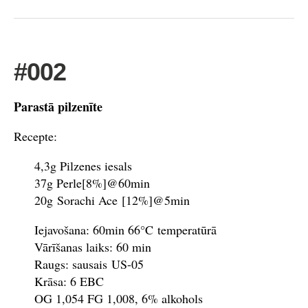
#002
Parastā pilzenīte
Recepte:
4,3g Pilzenes iesals
37g Perle[8%]@60min
20g Sorachi Ace [12%]@5min
Iejavošana: 60min 66°C temperatūrā
Vārīšanas laiks: 60 min
Raugs: sausais US-05
Krāsa: 6 EBC
OG 1,054 FG 1,008, 6% alkohols