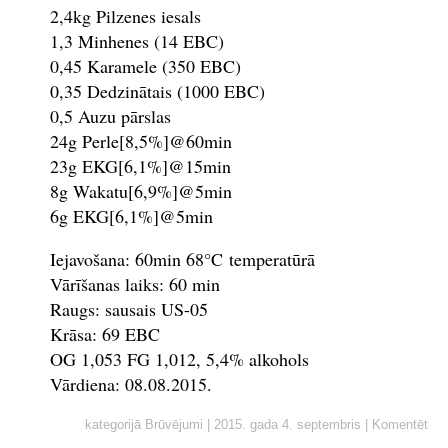
2,4kg Pilzenes iesals
1,3 Minhenes (14 EBC)
0,45 Karamele (350 EBC)
0,35 Dedzinātais (1000 EBC)
0,5 Auzu pārslas
24g Perle[8,5%]@60min
23g EKG[6,1%]@15min
8g Wakatu[6,9%]@5min
6g EKG[6,1%]@5min
Iejavošana: 60min 68°C temperatūrā
Vārīšanas laiks: 60 min
Raugs: sausais US-05
Krāsa: 69 EBC
OG 1,053 FG 1,012, 5,4% alkohols
Vārdiena: 08.08.2015.
kategorijā
Brūvējumi
|
2015. gada 4. septembris
|
Komentēt