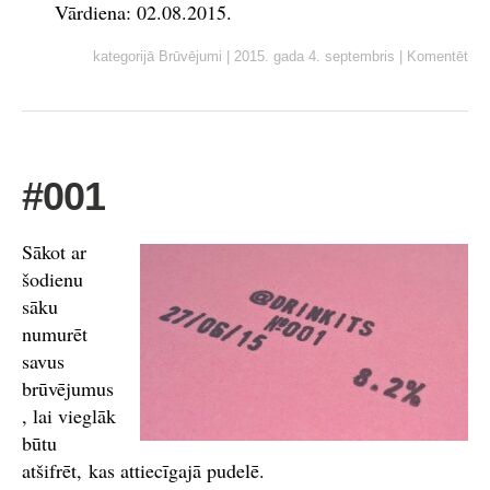
Vārdiena: 02.08.2015.
kategorijā
Brūvējumi
|
2015. gada 4. septembris
|
Komentēt
#001
Sākot ar
šodienu
sāku
numurēt
savus
brūvējumus
, lai vieglāk
būtu
atšifrēt, kas attiecīgajā pudelē.