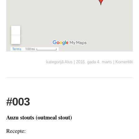
kategorijā
Alus
|
2016. gada 4. marts
|
Komentēt
#003
Auzu stouts (outmeal stout)
Recepte: