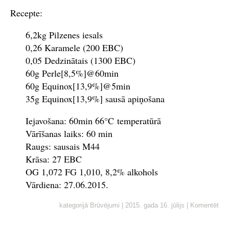
Recepte:
6,2kg Pilzenes iesals
0,26 Karamele (200 EBC)
0,05 Dedzinātais (1300 EBC)
60g Perle[8,5%]@60min
60g Equinox[13,9%]@5min
35g Equinox[13,9%] sausā apiņošana
Iejavošana: 60min 66°C temperatūrā
Vārīšanas laiks: 60 min
Raugs: sausais M44
Krāsa: 27 EBC
OG 1,072 FG 1,010, 8,2% alkohols
Vārdiena: 27.06.2015.
kategorijā
Brūvējumi
|
2015. gada 16. jūlijs
|
Komentēt