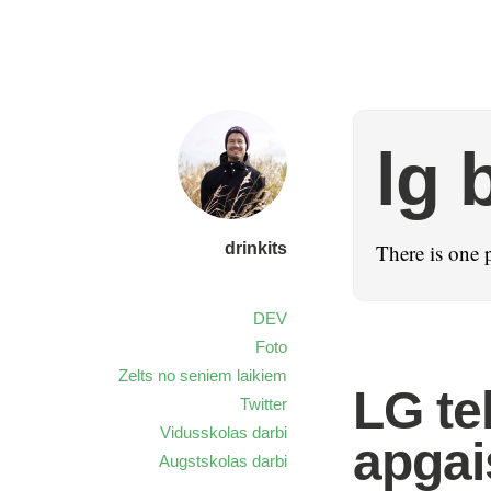
lg 
drinkits
There is one 
DEV
Foto
Zelts no seniem laikiem
LG te
Twitter
Vidusskolas darbi
apga
Augstskolas darbi