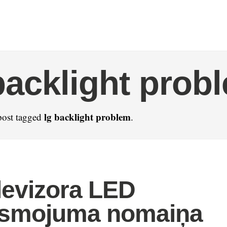
backlight prob
lg backlight problem
post tagged
.
levizora LED
ismojuma nomaiņa