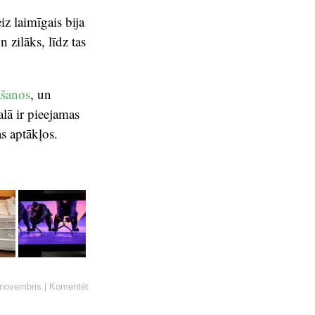
iz laimīgais bija
 zilāks, līdz tas
āšanos
, un
lā ir pieejamas
s aptākļos.
 novembris
|
Komentēt