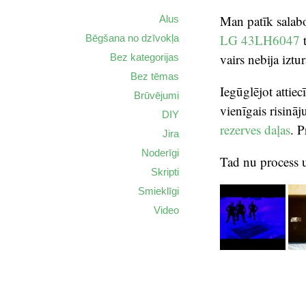
Man patīk salabo
Alus
LG 43LH6047
t
Bēgšana no dzīvokļa
vairs nebija iztu
Bez kategorijas
Bez tēmas
Iegūglējot attie
Brūvējumi
vienīgais risin
DIY
rezerves daļas
. 
Jira
Noderīgi
Tad nu process u
Skripti
Smieklīgi
Video