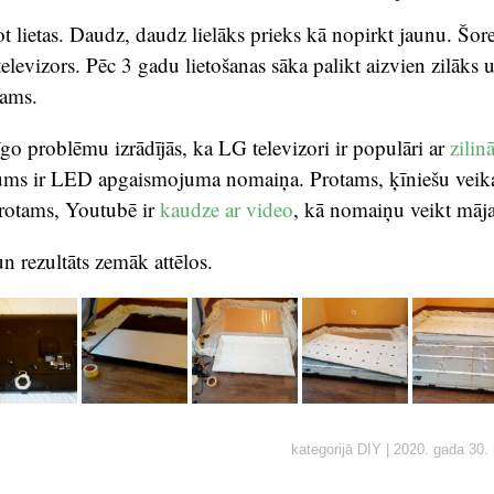
t lietas. Daudz, daudz lielāks prieks kā nopirkt jaunu. Šore
elevizors. Pēc 3 gadu lietošanas sāka palikt aizvien zilāks un
rams.
cīgo problēmu izrādījās, ka LG televizori ir populāri ar
zilin
ājums ir LED apgaismojuma nomaiņa. Protams, ķīniešu veika
Protams, Youtubē ir
kaudze ar video
, kā nomaiņu veikt māja
n rezultāts zemāk attēlos.
kategorijā
DIY
|
2020. gada 30.