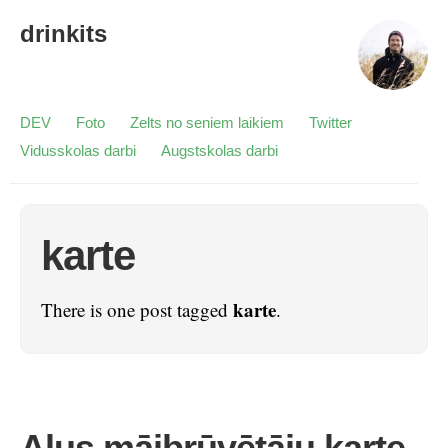
drinkits
DEV
Foto
Zelts no seniem laikiem
Twitter
Vidusskolas darbi
Augstskolas darbi
karte
karte
There is one post tagged
.
Alus mājbrūvētāju karte