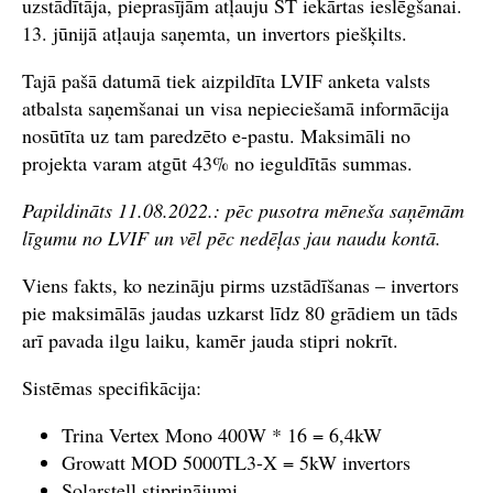
uzstādītāja, pieprasījām atļauju ST iekārtas ieslēgšanai.
13. jūnijā atļauja saņemta, un invertors piešķilts.
Tajā pašā datumā tiek aizpildīta LVIF anketa valsts
atbalsta saņemšanai un visa nepieciešamā informācija
nosūtīta uz tam paredzēto e-pastu. Maksimāli no
projekta varam atgūt 43% no ieguldītās summas.
Papildināts 11.08.2022.: pēc pusotra mēneša saņēmām
līgumu no LVIF un vēl pēc nedēļas jau naudu kontā.
Viens fakts, ko nezināju pirms uzstādīšanas – invertors
pie maksimālās jaudas uzkarst līdz 80 grādiem un tāds
arī pavada ilgu laiku, kamēr jauda stipri nokrīt.
Sistēmas specifikācija:
Trina Vertex Mono 400W * 16 = 6,4kW
Growatt MOD 5000TL3-X = 5kW invertors
Solarstell stiprinājumi