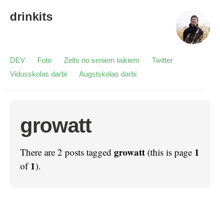
drinkits
DEV
Foto
Zelts no seniem laikiem
Twitter
Vidusskolas darbi
Augstskolas darbi
growatt
growatt
1
There are 2 posts tagged
(this is page
1
of
).