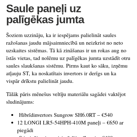
Saule paneļi uz
palīgēkas jumta
Šoziem uzzināju, ka ir iespējams palielināt saules
ražošanas jaudu mājsaimniecībā un neizkrist no neto
uzskaites sistēmas. Tā kā zināšanas ir un rokas aug no
īstās vietas, tad nolēmu uz palīgēkas jumta uzstādīt otru
saules slaukšanas sistēmu. Pirms kaut ko sāku, izņēmu
atļauju ST, ka noskatītais invertors ir derīgs un ka
vispār drīkstu palielināt jaudu.
Tālāk pāris mēnešus veltīju materiālu sagādei vaktējot
sludinājums:
Hibrīdinvertors Sungrow SH6.0RT – €540
12 LONGI LR5-54HPH-410M paneļi – €650 ar
piegādi