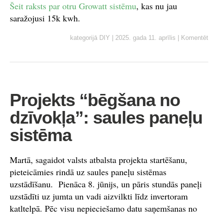
Šeit raksts par otru Growatt sistēmu
, kas nu jau
saražojusi 15k kwh.
kategorijā
DIY
|
2025. gada 11. aprīlis
|
Komentēt
Projekts “bēgšana no
dzīvokļa”: saules paneļu
sistēma
Martā, sagaidot valsts atbalsta projekta startēšanu,
pieteicāmies rindā uz saules paneļu sistēmas
uzstādīšanu. Pienāca 8. jūnijs, un pāris stundās paneļi
uzstādīti uz jumta un vadi aizvilkti līdz invertoram
katltelpā. Pēc visu nepieciešamo datu saņemšanas no