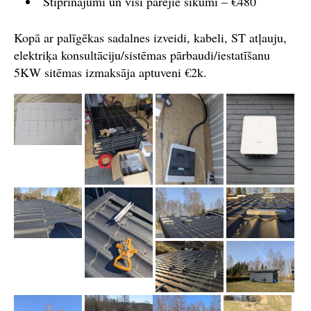
Stiprinājumi un visi pārējie sīkumi – €480
Kopā ar palīgēkas sadalnes izveidi, kabeli, ST atļauju,
elektriķa konsultāciju/sistēmas pārbaudi/iestatīšanu
5KW sitēmas izmaksāja aptuveni €2k.