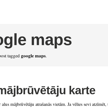
ogle maps
google maps
post tagged
.
mājbrūvētāju karte
r alus mājbrūvētāju atrašanās vietām. Ja vēlies sevi atzīmēt, 