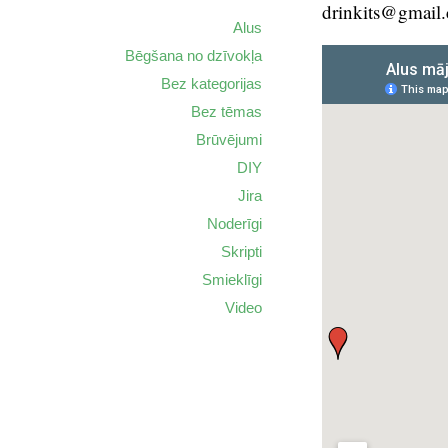
drinkits@gmail
Alus
Bēgšana no dzīvokļa
Bez kategorijas
Bez tēmas
Brūvējumi
DIY
Jira
Noderīgi
Skripti
Smieklīgi
Video