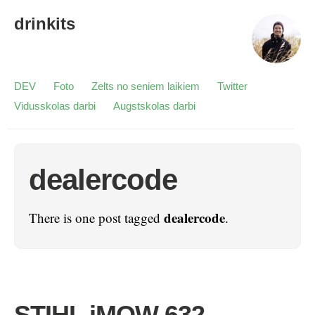
drinkits
DEV
Foto
Zelts no seniem laikiem
Twitter
Vidusskolas darbi
Augstskolas darbi
dealercode
dealercode
There is one post tagged
.
STIHL iMOW 632