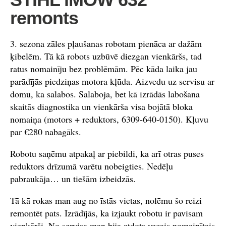
remonts
3. sezona zāles pļaušanas robotam pienāca ar dažām
ķibelēm. Tā kā robots uzbūvē diezgan vienkāršs, tad
ratus nomainīju bez problēmām. Pēc kāda laika jau
parādījās piedziņas motora kļūda. Aizvedu uz servisu ar
domu, ka salabos. Salaboja, bet kā izrādās labošana
skaitās diagnostika un vienkārša visa bojātā bloka
nomaiņa (motors + reduktors, 6309‑640‑0150). Kļuvu
par €280 nabagāks.
Robotu saņēmu atpakaļ ar piebildi, ka arī otras puses
reduktors drīzumā varētu nobeigties. Nedēļu
pabraukāja… un tiešām izbeidzās.
Tā kā rokas man aug no īstās vietas, nolēmu šo reizi
remontēt pats. Izrādījās, ka izjaukt robotu ir pavisam
vienkārši. No servisa man bija atdots vecais nomainītais