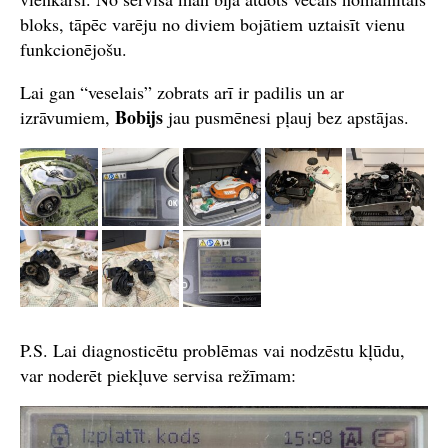
bloks, tāpēc varēju no diviem bojātiem uztaisīt vienu
funkcionējošu.
Lai gan “veselais” zobrats arī ir padilis un ar
Bobijs
izrāvumiem,
jau pusmēnesi pļauj bez apstājas.
P.S. Lai diagnosticētu problēmas vai nodzēstu kļūdu,
var noderēt piekļuve servisa režīmam: