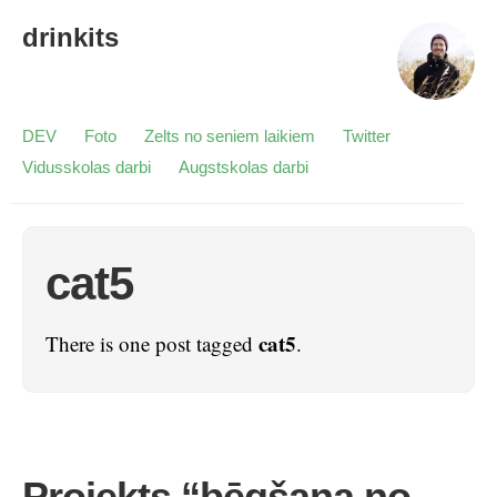
drinkits
DEV
Foto
Zelts no seniem laikiem
Twitter
Vidusskolas darbi
Augstskolas darbi
cat5
cat5
There is one post tagged
.
Projekts “bēgšana no