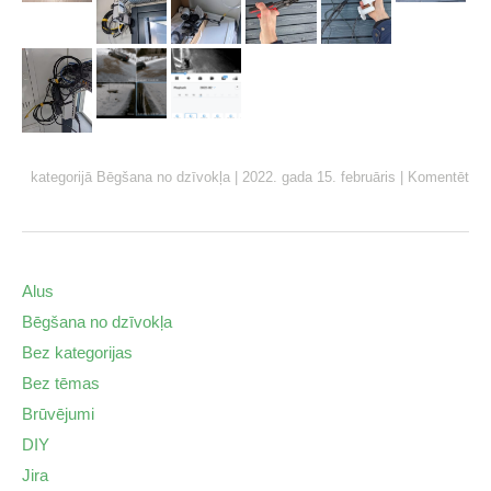
kategorijā
Bēgšana no dzīvokļa
|
2022. gada 15. februāris
|
Komentēt
Alus
Bēgšana no dzīvokļa
Bez kategorijas
Bez tēmas
Brūvējumi
DIY
Jira