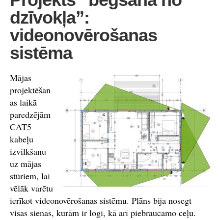
dzīvokļa”:
videonovērošanas
sistēma
Mājas
projektēšan
as laikā
paredzējām
CAT5
kabeļu
izvilkšanu
uz mājas
stūriem, lai
vēlāk varētu
ierīkot videonovērošanas sistēmu. Plāns bija nosegt
visas sienas, kurām ir logi, kā arī piebraucamo ceļu.