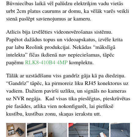
Būvniecības laikā vēl palūdzu elektriķim vadu vietās
urbt 2cm platus caurums ar domu, ka vēlāk varēs veikli
sienā paslēpt savienojumus ar kameru.
Atlicis bija izvēlēties videonovērošanas sistēmu.
Papētot dažādus topus un videoapskatus, izvēle krita
par labu Reolink produkcijai. Nekādas “mākslīgā
intelekta” fīčas ikdienā nav nepieciešamas, tāpēc
paņēmu
RLK8-410B4 4MP
komplektu.
Tālāk ar uzstādīšanu viss gandrīz gāja kā pa diedziņu.
“Gandrīz” tāpēc, ka pirmoreiz liku RJ45 konektorus uz
vadiem. Dažiem pavirši uzliku, un signāls no kameras
uz NVR negāja. Kad visas tika pieslēgtas, pieskrūvētas
pie fasādes, atlika vien nokonfigurēt, lai piefiksē
kustību, kustības zonu, skaņas ierakstu utt.