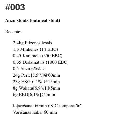
#003
Auzu stouts (outmeal stout)
Recepte:
2,4kg Pilzenes iesals
1,3 Minhenes (14 EBC)
0,45 Karamele (350 EBC)
0,35 Dedzinātais (1000 EBC)
0,5 Auzu pārslas
24g Perle[8,5%]@60min
23g EKG[6,1%]@15min
8g Wakatu[6,9%]@5min
6g EKG[6,1%]@5min
Iejavošana: 60min 68°C temperatūrā
Vārīšanas laiks: 60 min