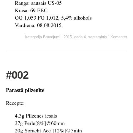
Raugs: sausais US-05
Krāsa: 69 EBC
OG 1,053 FG 1,012, 5,4% alkohols
Vārdiena: 08.08.2015.
kategorijā
Brūvējumi
|
2015. gada 4. septembris
|
Komentēt
#002
Parastā pilzenīte
Recepte:
4,3g Pilzenes iesals
37g Perle[8%]@60min
20g Sorachi Ace [12%]@5min