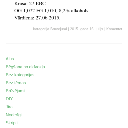
Krāsa: 27 EBC
OG 1,072 FG 1,010, 8,2% alkohols
Vārdiena: 27.06.2015.
kategorijā
Brūvējumi
|
2015. gada 16. jūlijs
|
Komentēt
Alus
Bēgšana no dzīvokļa
Bez kategorijas
Bez tēmas
Brūvējumi
DIY
Jira
Noderīgi
Skripti