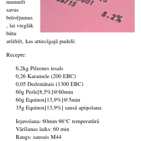
numurēt
savus
brūvējumus
, lai vieglāk
būtu
atšifrēt, kas attiecīgajā pudelē.
Recepte:
6,2kg Pilzenes iesals
0,26 Karamele (200 EBC)
0,05 Dedzinātais (1300 EBC)
60g Perle[8,5%]@60min
60g Equinox[13,9%]@5min
35g Equinox[13,9%] sausā apiņošana
Iejavošana: 60min 66°C temperatūrā
Vārīšanas laiks: 60 min
Raugs: sausais M44