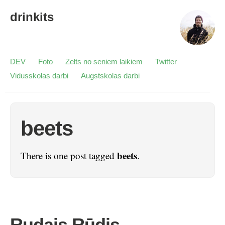
drinkits
DEV
Foto
Zelts no seniem laikiem
Twitter
Vidusskolas darbi
Augstskolas darbi
beets
beets
There is one post tagged
.
Rudais Rūdis