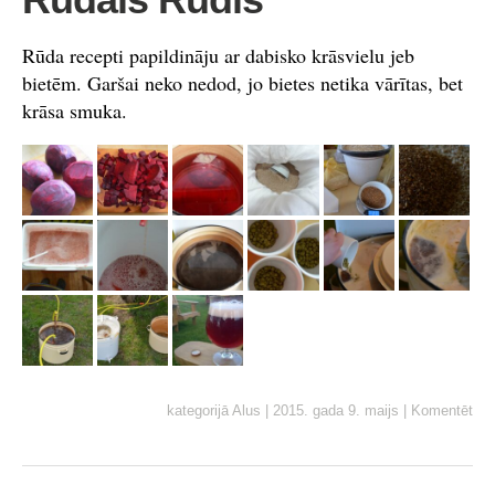
Rūda recepti papildināju ar dabisko krāsvielu jeb
bietēm. Garšai neko nedod, jo bietes netika vārītas, bet
krāsa smuka.
kategorijā
Alus
|
2015. gada 9. maijs
|
Komentēt