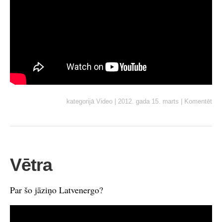
kategorijā
Video
|
2012. gada 15. marts
|
Komentēt
Vētra
Par šo jāziņo Latvenergo?