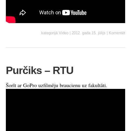
kategorijā
Video
|
2012. gada 15. jūlijs
|
Komentēt
Purčiks – RTU
Šorīt ar GoPro uzfilmēju braucienu uz fakultāti.