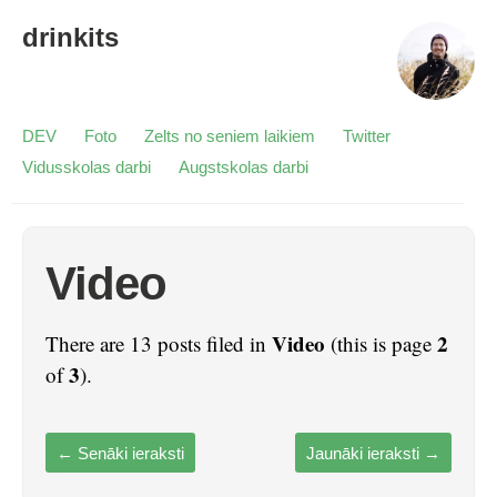
drinkits
DEV
Foto
Zelts no seniem laikiem
Twitter
Vidusskolas darbi
Augstskolas darbi
Video
Video
2
There are 13 posts filed in
(this is page
3
of
).
←
Senāki ieraksti
Jaunāki ieraksti
→