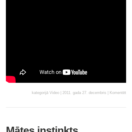
kategorijā
Video
|
2011. gada 27. decembris
|
Komentēt
Mātes instinkts