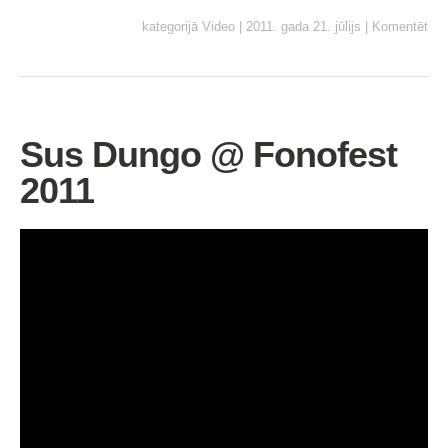
kategorijā
Video
|
2011. gada 21. jūlijs
|
Komentēt
Sus Dungo @ Fonofest
2011