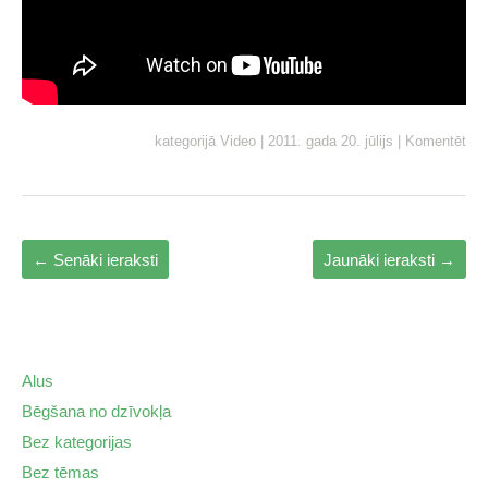
kategorijā
Video
|
2011. gada 20. jūlijs
|
Komentēt
←
Senāki ieraksti
Jaunāki ieraksti
→
Alus
Bēgšana no dzīvokļa
Bez kategorijas
Bez tēmas