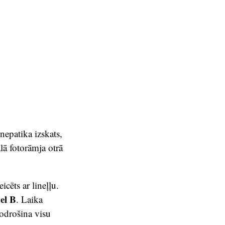
nepatika izskats,
lā fotorāmja otrā
cēts ar lineļļu.
el B
. Laika
nodrošina visu