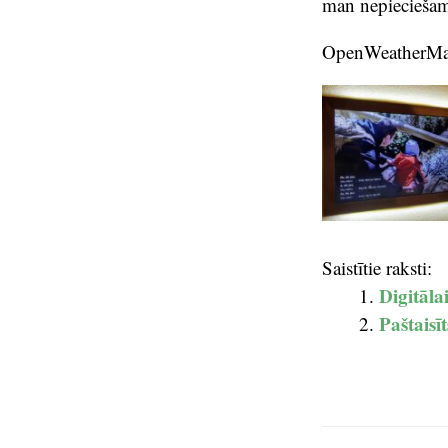
man nepiecieša
OpenWeatherMap f
Saistītie raksti:
Digitāla
Paštaisīt