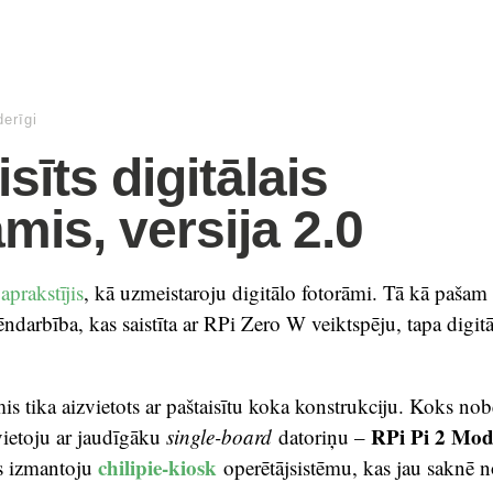
erīgi
sīts digitālais
mis, versija 2.0
aprakstījis
, kā uzmeistaroju digitālo fotorāmi. Tā kā pašam 
ēndarbība, kas saistīta ar RPi Zero W veiktspēju, tapa digitā
s tika aizvietots ar paštaisītu koka konstrukciju. Koks nobei
RPi Pi 2 Mod
ietoju ar jaudīgāku
single-board
datoriņu –
chilipie-kiosk
s izmantoju
operētājsistēmu, kas jau saknē 