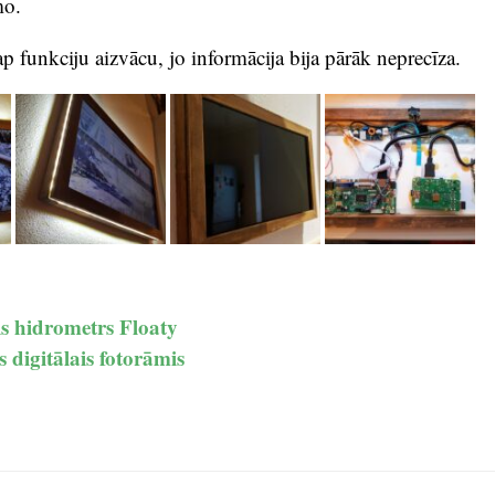
mo.
unkciju aizvācu, jo informācija bija pārāk neprecīza.
is hidrometrs Floaty
s digitālais fotorāmis