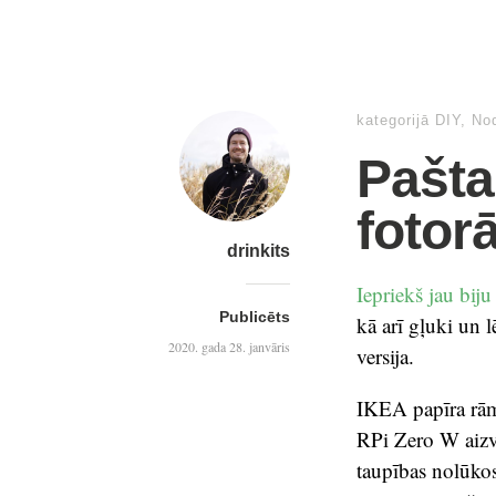
kategorijā
DIY
,
Nod
Paštai
fotorā
drinkits
Iepriekš jau biju 
Publicēts
kā arī gļuki un l
2020. gada 28. janvāris
versija.
IKEA papīra rāmi
RPi Zero W aizv
taupības nolūko