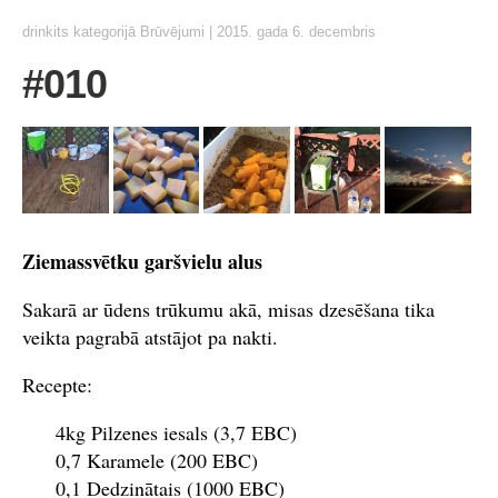
drinkits
kategorijā
Brūvējumi
|
2015. gada 6. decembris
#010
Ziemassvētku garšvielu alus
Sakarā ar ūdens trūkumu akā, misas dzesēšana tika
veikta pagrabā atstājot pa nakti.
Recepte:
4kg Pilzenes iesals (3,7 EBC)
0,7 Karamele (200 EBC)
0,1 Dedzinātais (1000 EBC)