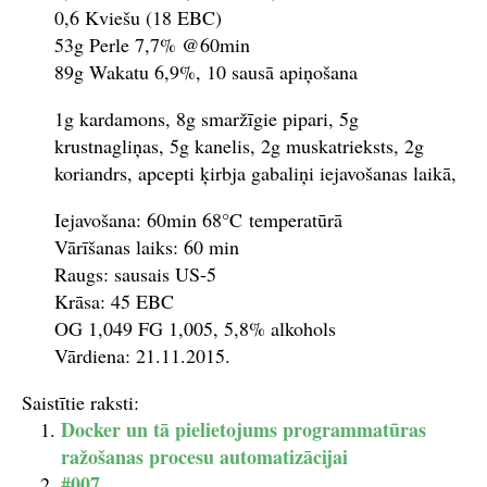
0,6 Kviešu (18 EBC)
53g Perle 7,7% @60min
89g Wakatu 6,9%, 10 sausā apiņošana
1g kardamons, 8g smaržīgie pipari, 5g
krustnagliņas, 5g kanelis, 2g muskatrieksts, 2g
koriandrs, apcepti ķirbja gabaliņi iejavošanas laikā,
Iejavošana: 60min 68°C temperatūrā
Vārīšanas laiks: 60 min
Raugs: sausais US-5
Krāsa: 45 EBC
OG 1,049 FG 1,005, 5,8% alkohols
Vārdiena: 21.11.2015.
Saistītie raksti:
Docker un tā pielietojums programmatūras
ražošanas procesu automatizācijai
#007