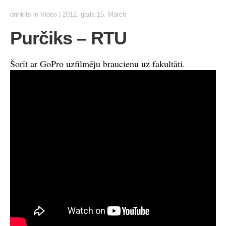
drinkits
in
Video
|
2012. gada 15. March
Purčiks – RTU
Šorīt ar GoPro uzfilmēju braucienu uz fakultāti.