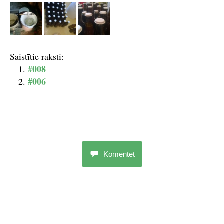
Saistītie raksti:
#008
#006
Komentēt