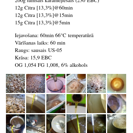
200g tumšais karameļiesals (230 EBC)
12g Citra [13,3%]@60min
12g Citra [13,3%]@15min
15g Citra [13,3%]@5min
Iejavošana: 60min 66°C temperatūrā
Vārīšanas laiks: 60 min
Raugs: sausais US-05
Krāsa: 15,9 EBC
OG 1,054 FG 1,008, 6% alkohols