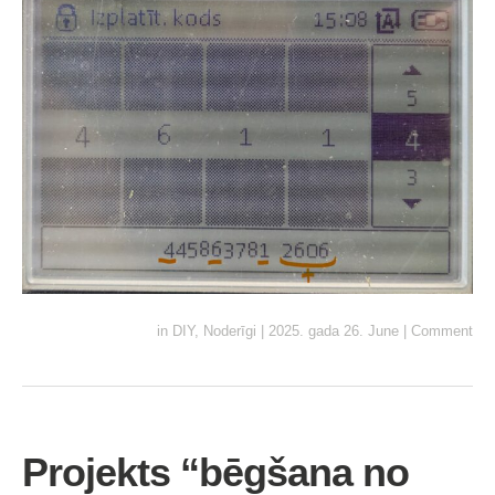
in
DIY
,
Noderīgi
|
2025. gada 26. June
|
Comment
Projekts “bēgšana no