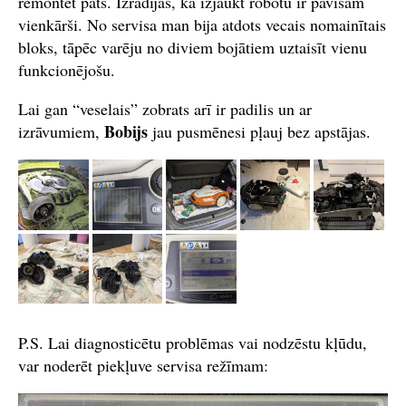
remontēt pats. Izrādījās, ka izjaukt robotu ir pavisam
vienkārši. No servisa man bija atdots vecais nomainītais
bloks, tāpēc varēju no diviem bojātiem uztaisīt vienu
funkcionējošu.
Lai gan “veselais” zobrats arī ir padilis un ar
Bobijs
izrāvumiem,
jau pusmēnesi pļauj bez apstājas.
P.S. Lai diagnosticētu problēmas vai nodzēstu kļūdu,
var noderēt piekļuve servisa režīmam: