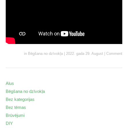
in
Bēgšana no dzīvokļa
|
2022. gada 29. August
|
Comment
Alus
Bēgšana no dzīvokļa
Bez kategorijas
Bez tēmas
Brūvējumi
DIY