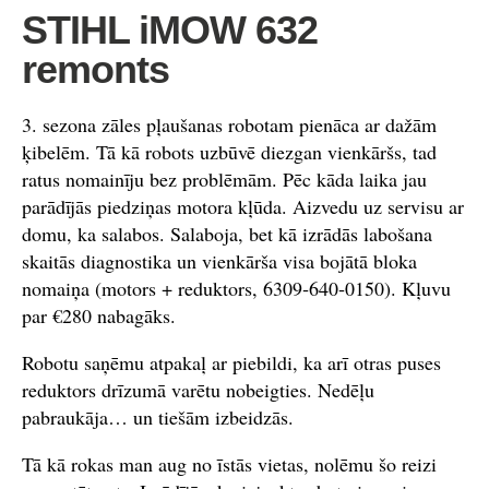
STIHL iMOW 632
remonts
3. sezona zāles pļaušanas robotam pienāca ar dažām
ķibelēm. Tā kā robots uzbūvē diezgan vienkāršs, tad
ratus nomainīju bez problēmām. Pēc kāda laika jau
parādījās piedziņas motora kļūda. Aizvedu uz servisu ar
domu, ka salabos. Salaboja, bet kā izrādās labošana
skaitās diagnostika un vienkārša visa bojātā bloka
nomaiņa (motors + reduktors, 6309‑640‑0150). Kļuvu
par €280 nabagāks.
Robotu saņēmu atpakaļ ar piebildi, ka arī otras puses
reduktors drīzumā varētu nobeigties. Nedēļu
pabraukāja… un tiešām izbeidzās.
Tā kā rokas man aug no īstās vietas, nolēmu šo reizi