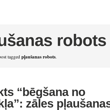
ušanas robots
pļaušanas robots
post tagged
.
kts “bēgšana no
kļa”: zāles pļaušana