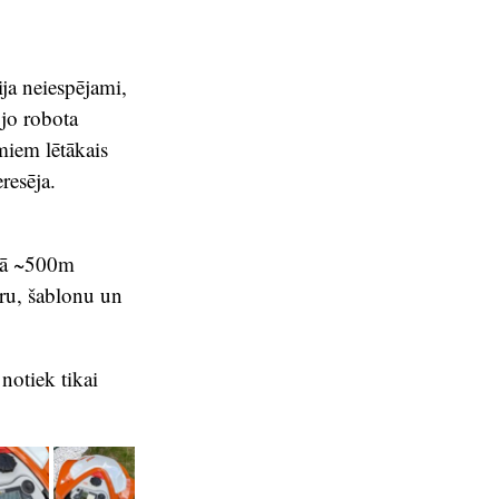
ija neiespējami,
jo robota
miem lētākais
resēja.
umā ~500m
uru, šablonu un
notiek tikai