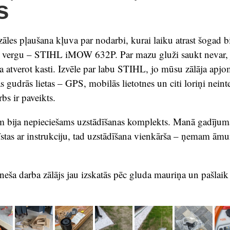
s
zāles pļaušana kļuva par nodarbi, kurai laiku atrast šogad b
vergu – STIHL iMOW 632P. Par mazu gluži saukt nevar, 
a atverot kasti. Izvēle par labu STIHL, jo mūsu zālāja apjo
 gudrās lietas – GPS, mobilās lietotnes un citi loriņi neinte
rbs ir paveikts.
m bija nepieciešams uzstādīšanas komplekts. Manā gadīj
zīstas ar instrukciju, tad uzstādīšana vienkārša – ņemam ām
eša darba zālājs jau izskatās pēc gluda mauriņa un pašlaik 