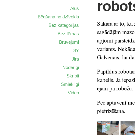
robot
Alus
Bēgšana no dzīvokļa
Sakarā ar to, ka 
Bez kategorijas
sagādājām mazo 
Bez tēmas
apjomi pārsteidz
Brūvējumi
variants. Nekādas
DIY
Galvenais, lai da
Jira
Noderīgi
Papildus robota
Skripti
kabelis. Ja iepa
Smieklīgi
ejam pa robežu.
Video
Pēc aptuveni mēn
piefrizēšana.