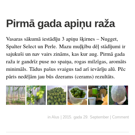
Pirmā gada apiņu raža
Vasaras sākumā iestādīju 3 apiņu šķirnes – Nugget,
Spalter Select un Perle. Mazu muļķību dēļ stādījumi ir
sajukuši un nav vairs zināms, kas kur aug. Pirmā gada
raža ir gandrīz puse no spaiņa, rogas milzīgas, aromāts
minimāls. Tādus pašus svaigus tad arī ievārīju alū. Pēc
pāris nedēļām jau būs dzerams (cerams) rezultāts.
in
Alus
|
2015. gada 29. September
|
Comment