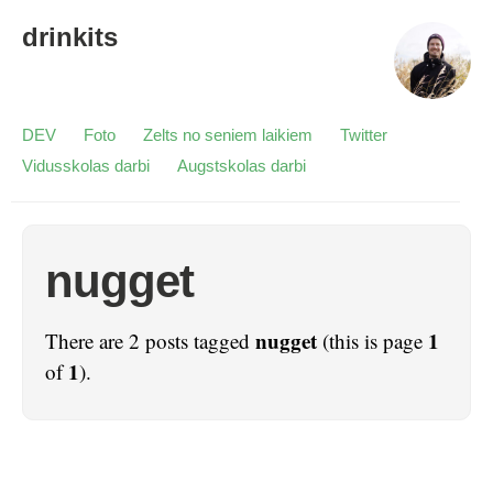
drinkits
DEV
Foto
Zelts no seniem laikiem
Twitter
Vidusskolas darbi
Augstskolas darbi
nugget
nugget
1
There are 2 posts tagged
(this is page
1
of
).