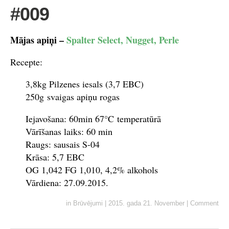
#009
Mājas apiņi –
Spalter Select, Nugget, Perle
Recepte:
3,8kg Pilzenes iesals (3,7 EBC)
250g svaigas apiņu rogas
Iejavošana: 60min 67°C temperatūrā
Vārīšanas laiks: 60 min
Raugs: sausais S-04
Krāsa: 5,7 EBC
OG 1,042 FG 1,010, 4,2% alkohols
Vārdiena: 27.09.2015.
in
Brūvējumi
|
2015. gada 21. November
|
Comment