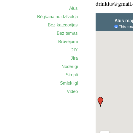
drinkits@gmail
Alus
Bēgšana no dzīvokļa
Bez kategorijas
Bez tēmas
Brūvējumi
DIY
Jira
Noderīgi
Skripti
Smieklīgi
Video