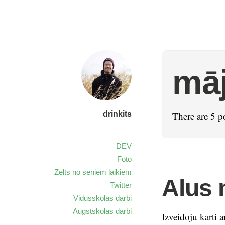
mā
drinkits
There are 5 p
DEV
Foto
Zelts no seniem laikiem
Alus 
Twitter
Vidusskolas darbi
Augstskolas darbi
Izveidoju karti a