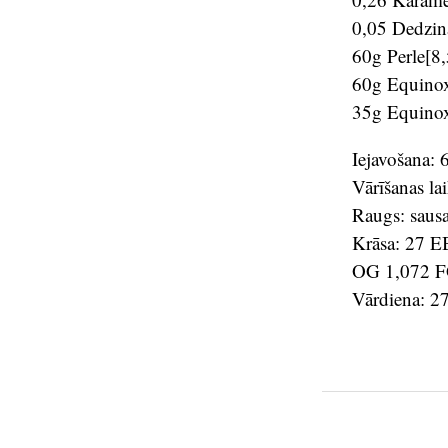
0,05 Dedzin
60g Perle[
60g Equin
35g Equinox
Iejavošana:
Vārīšanas la
Raugs: saus
Krāsa: 27 
OG 1,072 FG
Vārdiena: 2