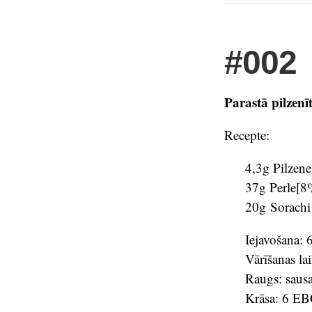
#002
Parastā pilzenī
Recepte:
4,3g Pilzenes
37g Perle[
20g Sorach
Iejavošana:
Vārīšanas la
Raugs: saus
Krāsa: 6 E