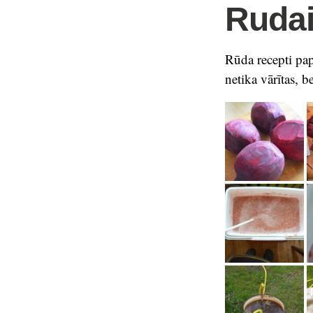
Rudai
Rūda recepti pap
netika vārītas, b