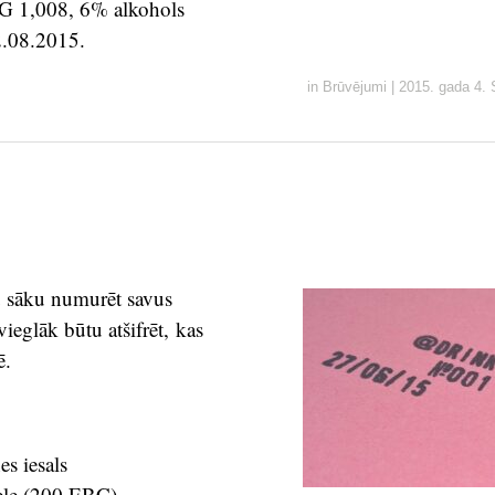
G 1,008, 6% alkohols
2.08.2015.
in
Brūvējumi
|
2015. gada 4.
u sāku numurēt savus
ieglāk būtu atšifrēt, kas
ē.
es iesals
ele (200 EBC)