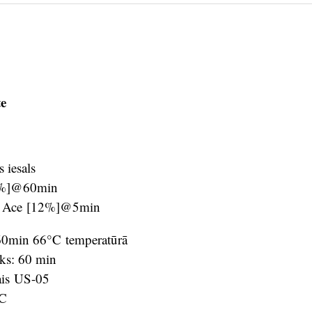
te
 iesals
8%]@60min
i Ace [12%]@5min
 60min 66°C temperatūrā
iks: 60 min
ais US-05
BC