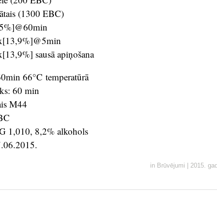
ātais (1300 EBC)
8,5%]@60min
ox[13,9%]@5min
[13,9%] sausā apiņošana
 60min 66°C temperatūrā
iks: 60 min
ais M44
EBC
 1,010, 8,2% alkohols
7.06.2015.
in
Brūvējumi
|
2015. gad