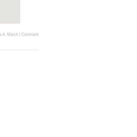
a 4. March
|
Comment