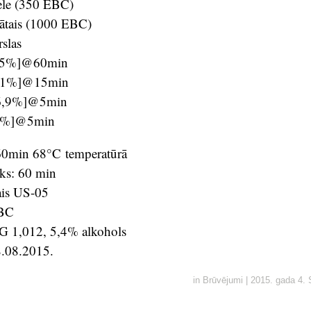
ele (350 EBC)
ātais (1000 EBC)
slas
8,5%]@60min
,1%]@15min
[6,9%]@5min
1%]@5min
 60min 68°C temperatūrā
iks: 60 min
ais US-05
EBC
 1,012, 5,4% alkohols
8.08.2015.
in
Brūvējumi
|
2015. gada 4.