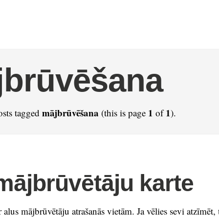
jbrūvēšana
mājbrūvēšana
1
1
osts tagged
(this is page
of
).
mājbrūvētāju karte
r alus mājbrūvētāju atrašanās vietām. Ja vēlies sevi atzīmēt, 