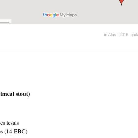
in
Alus
|
2016. gad
tmeal stout)
es iesals
es (14 EBC)