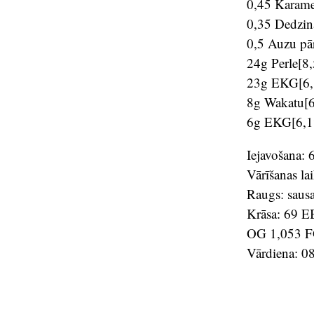
0,45 Karam
0,35 Dedzin
0,5 Auzu pār
24g Perle[
23g EKG[6
8g Wakatu
6g EKG[6,
Iejavošana:
Vārīšanas la
Raugs: saus
Krāsa: 69 
OG 1,053 FG
Vārdiena: 0