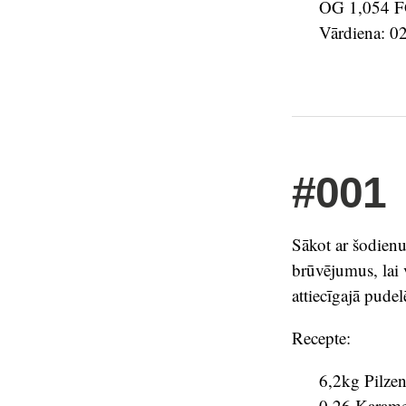
OG 1,054 F
Vārdiena: 0
#001
Sākot ar šodien
brūvējumus, lai v
attiecīgajā pudel
Recepte:
6,2kg Pilzen
0,26 Karam