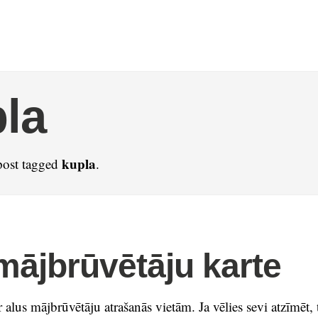
la
kupla
post tagged
.
mājbrūvētāju karte
r alus mājbrūvētāju atrašanās vietām. Ja vēlies sevi atzīmēt, 