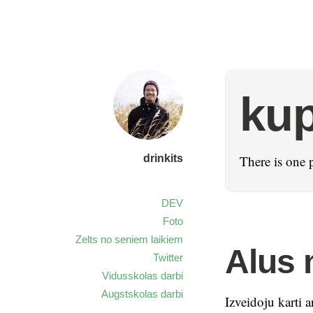
kup
drinkits
There is one 
DEV
Foto
Zelts no seniem laikiem
Alus 
Twitter
Vidusskolas darbi
Augstskolas darbi
Izveidoju karti a