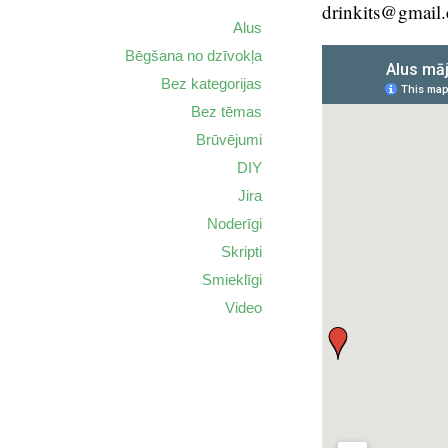
drinkits@gmail
Alus
Bēgšana no dzīvokļa
Bez kategorijas
Bez tēmas
Brūvējumi
DIY
Jira
Noderīgi
Skripti
Smieklīgi
Video