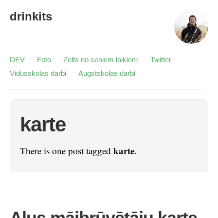
drinkits
DEV
Foto
Zelts no seniem laikiem
Twitter
Vidusskolas darbi
Augstskolas darbi
karte
karte
There is one post tagged
.
Alus mājbrūvētāju karte