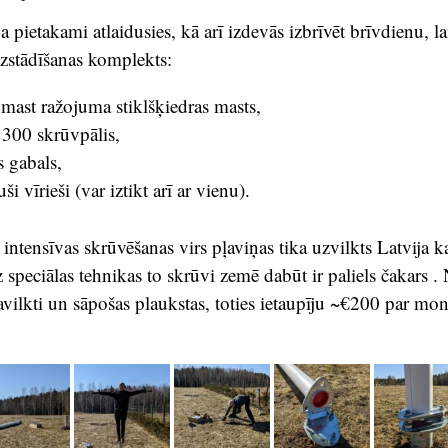
 pietakami atlaidusies, kā arī izdevās izbrīvēt brīvdienu, la
zstādīšanas komplekts:
ast ražojuma stiklšķiedras masts,
00 skrūvpālis,
s gabals,
ši vīrieši (var iztikt arī ar vienu).
 intensīvas skrūvēšanas virs pļaviņas tika uzvilkts Latvija 
ez speciālas tehnikas to skrūvi zemē dabūt ir paliels čakars 
vilkti un sāpošas plaukstas, toties ietaupīju ~€200 par mon