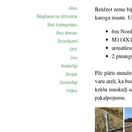
Beidzot zeme bija
Alus
karoga mastu. U
Bēgšana no dzīvokļa
Bez kategorijas
6m Nordm
Bez tēmas
M114X13
Brūvējumi
armatūra
DIY
2 pieaugu
Jira
Noderīgi
Pēc pāris stundu
Skripti
varu atzīt, ka b
Smieklīgi
krūšu muskuļi sa
Video
pakalpojumu.