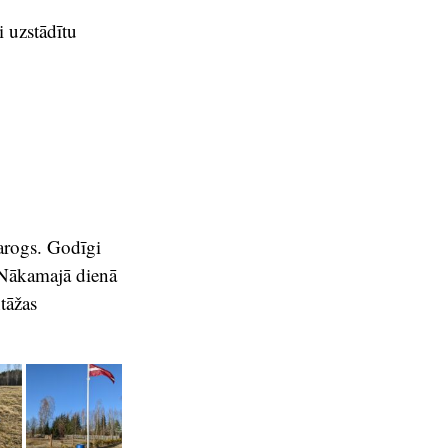
i uzstādītu
karogs. Godīgi
. Nākamajā dienā
tāžas