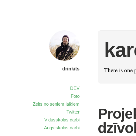
kar
drinkits
There is one 
DEV
Foto
Zelts no seniem laikiem
Proje
Twitter
Vidusskolas darbi
dzīvo
Augstskolas darbi