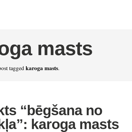
oga masts
karoga masts
post tagged
.
kts “bēgšana no
kļa”: karoga masts