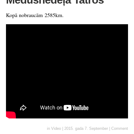
Kopā nobraucām 2585km.
in
Video
|
2015. gada 7. September
|
Comment