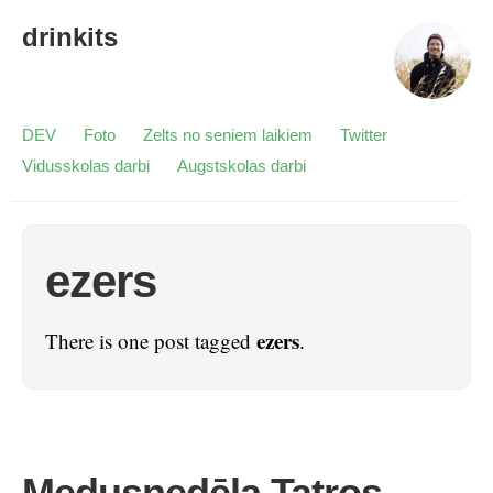
drinkits
DEV
Foto
Zelts no seniem laikiem
Twitter
Vidusskolas darbi
Augstskolas darbi
ezers
ezers
There is one post tagged
.
Medusnedēļa Tatros