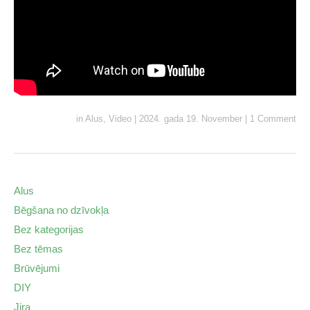
in
Alus
,
Video
|
2024. gada 19. November
|
1 Comment
Alus
Bēgšana no dzīvokļa
Bez kategorijas
Bez tēmas
Brūvējumi
DIY
Jira