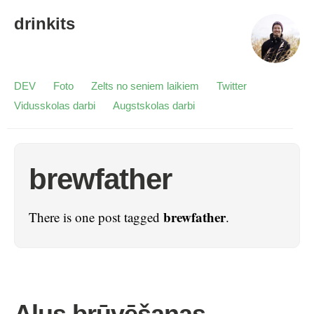
drinkits
DEV
Foto
Zelts no seniem laikiem
Twitter
Vidusskolas darbi
Augstskolas darbi
brewfather
brewfather
There is one post tagged
.
Alus brūvēšanas