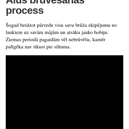
process
Šogad beidzot pārvedu visu savu brūža ekipējumu no
laukiem uz savām mājām un atsāku jauko hobiju.
Ziemas periodā pagaidām vēl nebrūvēšu, kamēr
palīgēka nav tikusi pie siltuma.