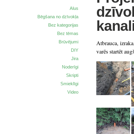
dzīvo
Alus
Bēgšana no dzīvokļa
kanal
Bez kategorijas
Bez tēmas
Brūvējumi
Atbrauca, izraka
DIY
varēs startēt aug
Jira
Noderīgi
Skripti
Smieklīgi
Video