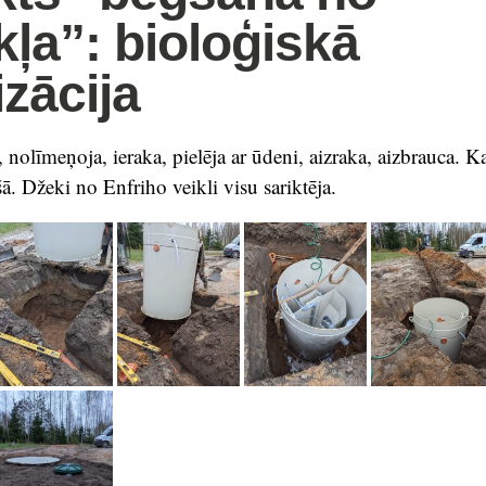
kļa”: bioloģiskā
izācija
, nolīmeņoja, ieraka, pielēja ar ūdeni, aizraka, aizbrauca. 
šā. Džeki no Enfriho veikli visu sariktēja.