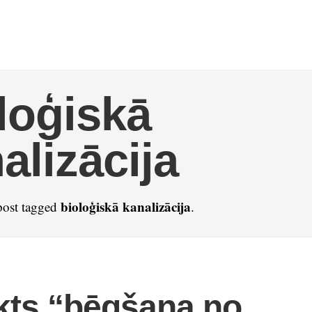
loģiskā
alizācija
bioloģiskā kanalizācija
post tagged
.
kts “bēgšana no