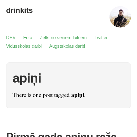
drinkits
DEV
Foto
Zelts no seniem laikiem
Twitter
Vidusskolas darbi
Augstskolas darbi
apiņi
apiņi
There is one post tagged
.
Pirmā gada apiņu raža