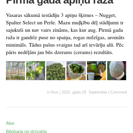
Vasaras sākumā iestādīju 3 apiņu šķirnes – Nugget,
Spalter Select un Perle. Mazu muļķību dēļ stādījumi ir
sajukuši un nav vairs zināms, kas kur aug. Pirmā gada
raža ir gandrīz puse no spaiņa, rogas milzīgas, aromāts
minimāls. Tādus pašus svaigus tad arī ievārīju alū. Pēc
pāris nedēļām jau būs dzerams (cerams) rezultāts.
in
Alus
|
2015. gada 29. September
|
Comment
Alus
Bēgšana no dzīvokļa